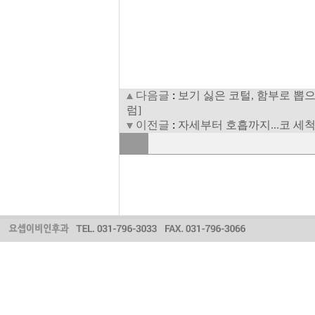
다음글
:
보기 싫은 코털, 함부로 뽑
럼]
이전글
:
자세부터 호흡까지...코 세