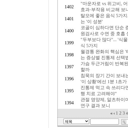
"마운자로 vs 위고비, 어느
1402
효과·부작용 비교해 보
탈모에 좋은 음식 5가지.
1401
는 '이 성분'
코골이 심하다면 단순 증상
1400
원검사로 수면 중 호흡 
"두부보다 많다"... '
1399
식 5가지
월경통 완화의 핵심은 '타
1398
는 증상별 진통제 선택
가슴 두근거림이 반복된
1397
할까
침묵의 장기 간이 보내는 
1396
'이 상황'에선 1분 1초
진통제 먹고 속 쓰리다면 
1395
행 치료 고려해야"
관절 영양제, 알츠하이머 
1394
연구 결과 보니
1
2
3
4